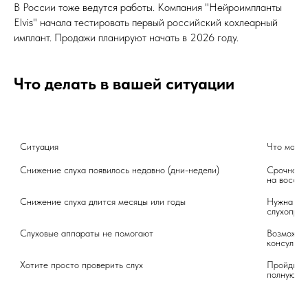
В России тоже ведутся работы. Компания "Нейроимпланты
Elvis" начала тестировать первый российский кохлеарный
имплант. Продажи планируют начать в 2026 году.
Что делать в вашей ситуации
Ситуация
Что можно
Снижение слуха появилось недавно (дни-недели)
Срочно об
на восста
Снижение слуха длится месяцы или годы
Нужна диа
слухопрот
Слуховые аппараты не помогают
Возможно,
консульта
Хотите просто проверить слух
Пройдите 
полную ка