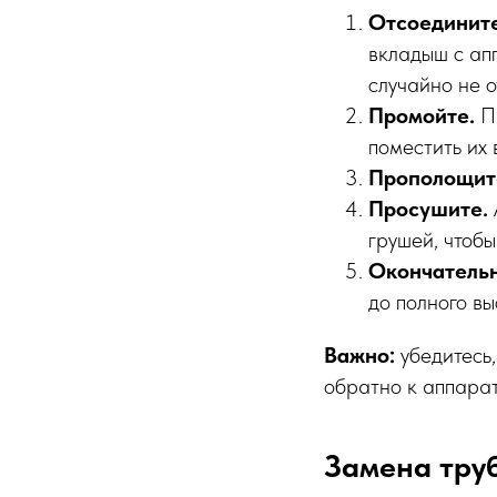
Отсоединит
вкладыш с ап
случайно не о
Промойте.
Пр
поместить их 
Прополощит
Просушите.
грушей, чтобы
Окончательн
до полного вы
Важно:
убедитесь,
обратно к аппарат
Замена тру