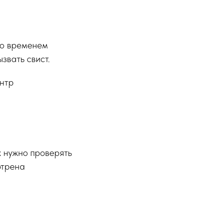
со временем
звать свист.
ентр
 нужно проверять
отрена