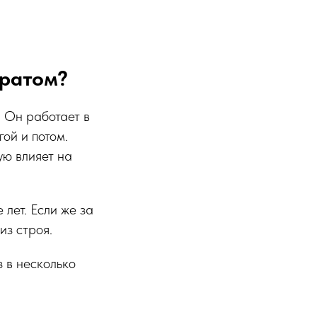
аратом?
. Он работает в
гой и потом.
ую влияет на
лет. Если же за
из строя.
з в несколько