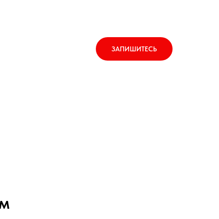
ЗАПИШИТЕСЬ
Тест слуха
Сертификаты СФР
ым