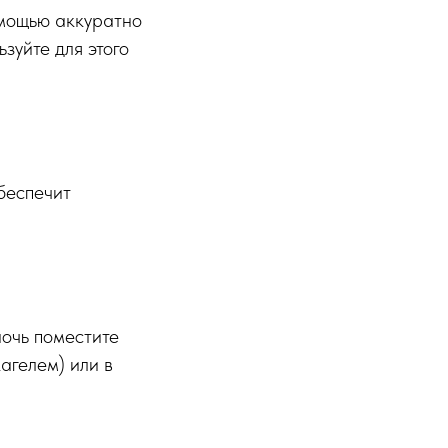
омощью аккуратно
зуйте для этого
беспечит
ночь поместите
агелем) или в