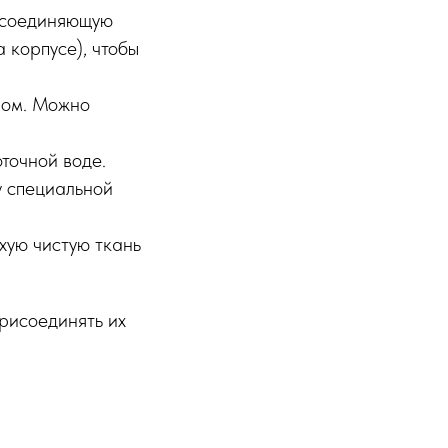
, соединяющую
 корпусе), чтобы
лом. Можно
точной воде.
у специальной
хую чистую ткань
присоединять их