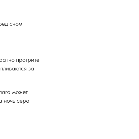
ред сном.
уратно протрите
апливаются за
лага может
а ночь сера