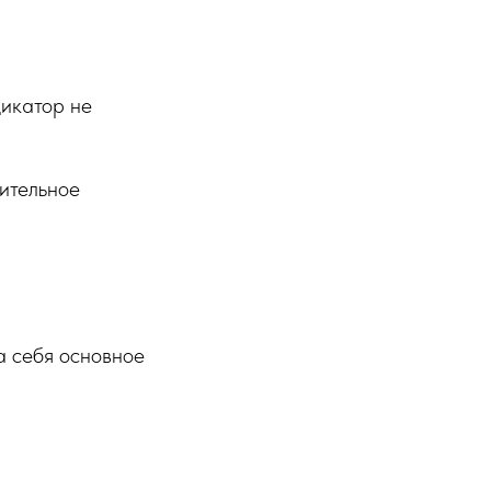
дикатор не
лительное
а себя основное