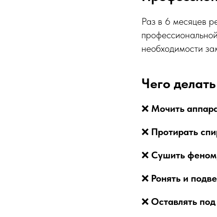
Раз в 6 месяцев р
профессиональной 
необходимости зам
Чего делать
❌
Мочить аппара
❌
Протирать спи
❌
Сушить феном,
❌
Ронять и подв
❌
Оставлять под