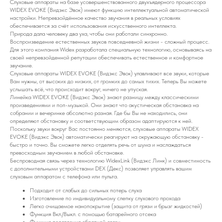
Слуховые аппараты на базе усовершенствованного двухъядерного процессора
WIDEX EVOKE (Видэкс Эвок) имеют функцию интеллектуальной автоматической
настройки. Непревзойдённое качество звучания в реальных условиях
обеспечивается за счёт использования искусственного интеллекта.
Природа дала человеку два уха, чтобы они работали синхронно.
Воспроизведение естественных звуков повседневной жизни - сложный процесс.
Для этого компания Widex разработала специальную технологию, основываясь на
своей непревзойденной репутации обеспечивать естественное и комфортное
звучание.
Слуховые аппараты WIDEX EVOKE (Видэкс Эвок) улавливают все звуки, которые
Вам нужны, от высоких до низких, от громких до самых тихих. Теперь Вы можете
услышать всё, что происходит вокруг, ничего не упуская.
Линейка WIDEX EVOKE (Видэкс Эвок) знают разницу между классическими
произведениями и поп-музыкой. Они знают что акустическая обстановка на
собрании и вечеринке абсолютно разная. Где бы Вы не находились, они
определяют обстановку и соответствующим образом адаптируются к ней.
Поскольку звуки вокруг Вас постоянно меняются, слуховые аппараты WIDEX
EVOKE (Видэкс Эвок) автоматически реагируют на окружающую обстановку -
быстро и точно. Вы сможете легко отделять речь от шума и наслаждаться
превосходным звучанием в любой обстановке.
Беспроводная связь через технологию WidexLink (Видэкс Линк) и совместимость
с дополнительными устройствами DEX (Декс) позволяет управлять вашим
слуховым аппаратом с телефона или пульта.
Подходит от слабых до сильных потерь слуха
Изготовление по индивидуальному слепку слухового прохода
Легко очищаемое нанопокрытие (защита от грязи и брызг жидкостей)
Функция Вкл./Выкл. с помощью батарейного отсека