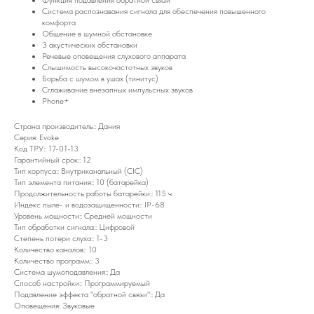
Функция подавления обратной связи
Система распознавания сигнала для обеспечения повышенного
комфорта
Общение в шумной обстановке
3 акустических обстановки
Речевые оповещения слухового аппарата
Слышимость высокочастотных звуков
Борьба с шумом в ушах (тинитус)
Сглаживание внезапных импульсных звуков
Phone+
Страна производитель:: Дания
Серия: Evoke
Код ТРУ:: 17-01-13
Гарантийный срок:: 12
Тип корпуса:: Внутриканальный (CIC)
Тип элемента питания:: 10 (батарейка)
Продолжительность работы батарейки:: 115 ч.
Индекс пыле- и водозащищенности:: IP-68
Уровень мощности:: Средней мощности
Тип обработки сигнала:: Цифровой
Степень потери слуха:: 1-3
Количество каналов:: 10
Количество программ:: 3
Система шумоподавления:: Да
Способ настройки:: Программируемый
Подавление эффекта "обратной связи":: Да
Оповещения: Звуковые