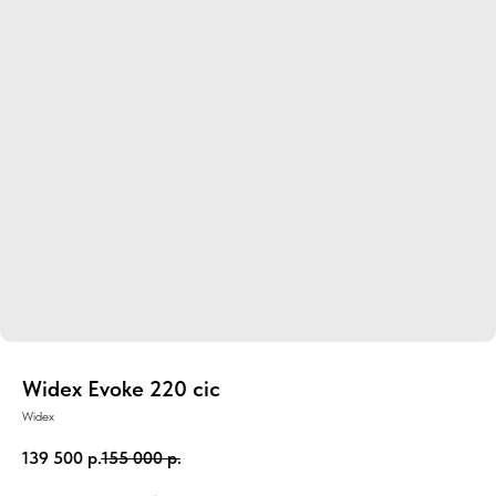
Widex Evoke 220 cic
Widex
139 500
р.
155 000
р.