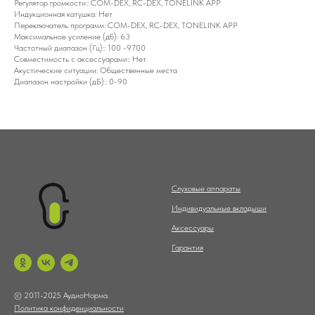
Регулятор громкости:: COM-DEX, RC-DEX, TONELINK APP
Индукционная катушка: Нет
Переключатель программ: COM-DEX, RC-DEX, TONELINK APP
Максимальное усиление (дб): 63
Частотный диапазон (Гц):: 100 -9700
Совместимость с аксессуарами:: Нет
Акустические ситуации: Общественные места
Диапазон настройки (дБ):: 0-90
Слуховые аппараты
Индивидуальные вкладыши
Аксессуары
Гарантия
© 2011-2025 АудиоНорма.
Политика конфиденциальности