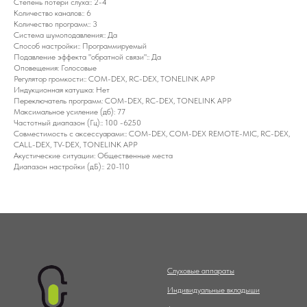
Степень потери слуха:: 2-4
Количество каналов:: 6
Количество программ:: 3
Система шумоподавления:: Да
Способ настройки:: Программируемый
Подавление эффекта "обратной связи":: Да
Оповещения: Голосовые
Регулятор громкости:: COM-DEX, RC-DEX, TONELINK APP
Индукционная катушка: Нет
Переключатель программ: COM-DEX, RC-DEX, TONELINK APP
Максимальное усиление (дб): 77
Частотный диапазон (Гц):: 100 -6250
Совместимость с аксессуарами:: COM-DEX, COM-DEX REMOTE-MIC, RC-DEX,
CALL-DEX, TV-DEX, TONELINK APP
Акустические ситуации: Общественные места
Диапазон настройки (дБ):: 20-110
Слуховые аппараты
Индивидуальные вкладыши