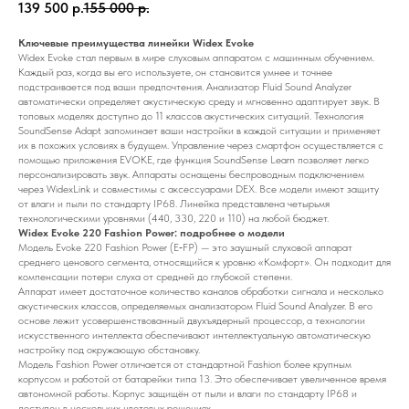
139 500
р.
155 000
р.
Ключевые преимущества линейки Widex Evoke
Widex Evoke стал первым в мире слуховым аппаратом с машинным обучением.
Каждый раз, когда вы его используете, он становится умнее и точнее
подстраивается под ваши предпочтения. Анализатор Fluid Sound Analyzer
автоматически определяет акустическую среду и мгновенно адаптирует звук. В
топовых моделях доступно до 11 классов акустических ситуаций. Технология
SoundSense Adapt запоминает ваши настройки в каждой ситуации и применяет
их в похожих условиях в будущем. Управление через смартфон осуществляется с
помощью приложения EVOKE, где функция SoundSense Learn позволяет легко
персонализировать звук. Аппараты оснащены беспроводным подключением
через WidexLink и совместимы с аксессуарами DEX. Все модели имеют защиту
от влаги и пыли по стандарту IP68. Линейка представлена четырьмя
технологическими уровнями (440, 330, 220 и 110) на любой бюджет.
Widex Evoke 220 Fashion Power: подробнее о модели
Модель Evoke 220 Fashion Power (E‑FP) — это заушный слуховой аппарат
среднего ценового сегмента, относящийся к уровню «Комфорт». Он подходит для
компенсации потери слуха от средней до глубокой степени.
Аппарат имеет достаточное количество каналов обработки сигнала и несколько
акустических классов, определяемых анализатором Fluid Sound Analyzer. В его
основе лежит усовершенствованный двухъядерный процессор, а технологии
искусственного интеллекта обеспечивают интеллектуальную автоматическую
настройку под окружающую обстановку.
Модель Fashion Power отличается от стандартной Fashion более крупным
корпусом и работой от батарейки типа 13. Это обеспечивает увеличенное время
автономной работы. Корпус защищён от пыли и влаги по стандарту IP68 и
доступен в нескольких цветовых решениях.