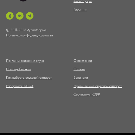
Аксессуары
Гарантия
© 2011-2025 АудиоНорма.
Политика конфиденциальности
Причины снижения слуха
О компании
Помощь близким
Отзывы
Как выбрать слуховой аппарат
Вакансии
Рассрочка 0-0-24
Нужен ли мне слуховой аппарат
Сертификат СФР