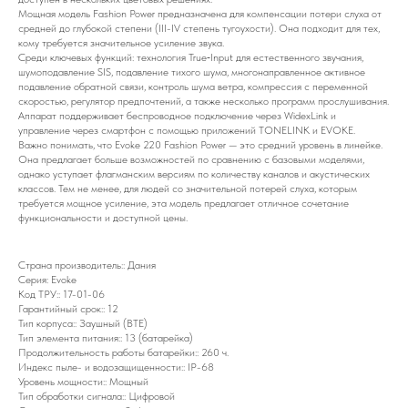
Мощная модель Fashion Power предназначена для компенсации потери слуха от
средней до глубокой степени (III-IV степень тугоухости). Она подходит для тех,
кому требуется значительное усиление звука.
Среди ключевых функций: технология True‑Input для естественного звучания,
шумоподавление SIS, подавление тихого шума, многонаправленное активное
подавление обратной связи, контроль шума ветра, компрессия с переменной
скоростью, регулятор предпочтений, а также несколько программ прослушивания.
Аппарат поддерживает беспроводное подключение через WidexLink и
управление через смартфон с помощью приложений TONELINK и EVOKE.
Важно понимать, что Evoke 220 Fashion Power — это средний уровень в линейке.
Она предлагает больше возможностей по сравнению с базовыми моделями,
однако уступает флагманским версиям по количеству каналов и акустических
классов. Тем не менее, для людей со значительной потерей слуха, которым
требуется мощное усиление, эта модель предлагает отличное сочетание
функциональности и доступной цены.
Страна производитель:: Дания
Серия: Evoke
Код ТРУ:: 17-01-06
Гарантийный срок:: 12
Тип корпуса:: Заушный (BTE)
Тип элемента питания:: 13 (батарейка)
Продолжительность работы батарейки:: 260 ч.
Индекс пыле- и водозащищенности:: IP-68
Уровень мощности:: Мощный
Тип обработки сигнала:: Цифровой