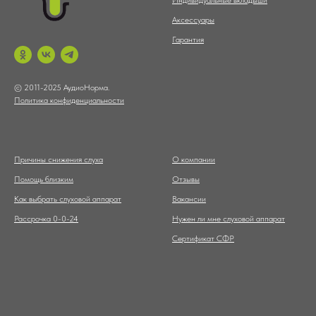
Индивидуальные вкладыши
Аксессуары
Гарантия
© 2011-2025 АудиоНорма.
Политика конфиденциальности
Причины снижения слуха
О компании
Помощь близким
Отзывы
Как выбрать слуховой аппарат
Вакансии
Рассрочка 0-0-24
Нужен ли мне слуховой аппарат
Сертификат СФР