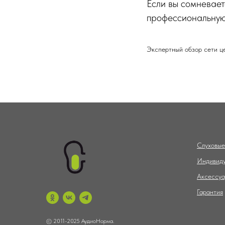
Если вы сомневает
профессиональную
Экспертный обзор сети ц
Слуховые
Индивиду
Аксессу
Гарантия
© 2011-2025 АудиоНорма.