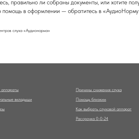
есь, правильно ли собраны документы, или хотите пол
 помощь в оформлении — обратитесь в «АудиоНорму
ентров слуха «Аудионорма»
 аппараты
Причины снижения слуха
альные вкладыши
Помощь близким
ары
Как выбрать слуховой аппарат
Рассрочка 0-0-24