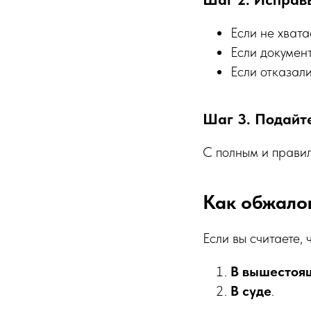
Если не хват
Если докумен
Если отказали
Шаг 3. Подайт
С полным и прави
Как обжало
Если вы считаете,
В вышестоя
В суде
.