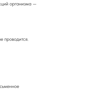
нкций организма —
е проводится.
исьменное