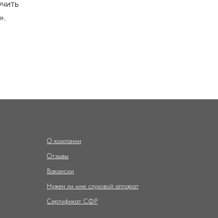
учить
».
О компании
Отзывы
Вакансии
Нужен ли мне слуховой аппарат
Сертификат СФР