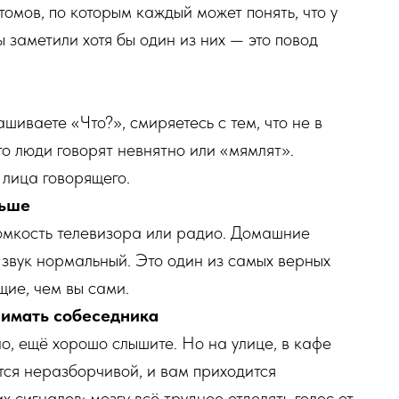
омов, по которым каждый может понять, что у
ы заметили хотя бы один из них — это повод
шиваете «Что?», смиряетесь с тем, что не в
то люди говорят невнятно или «мямлят».
 лица говорящего.
ньше
ромкость телевизора или радио. Домашние
о звук нормальный. Это один из самых верных
ие, чем вы сами.
нимать собеседника
о, ещё хорошо слышите. Но на улице, в кафе
ся неразборчивой, и вам приходится
 сигналов: мозгу всё труднее отделять голос от