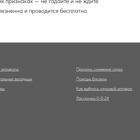
их признаках — не гадайте и не ждите.
лезненна и проводится бесплатно.
 аппараты
Причины снижения слуха
альные вкладыши
Помощь близким
ары
Как выбрать слуховой аппарат
Рассрочка 0-0-24