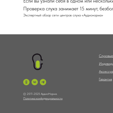
Если вы узнали себя в одном или нескольк
Проверка слуха занимает 15 минут, безбо
Экспертный обзор сети центров слуха «Аудионорма»
Слуховые
Индивиду
Аксессу
Гарантия
© 2011-2025 АудиоНорма.
Политика конфиденциальности