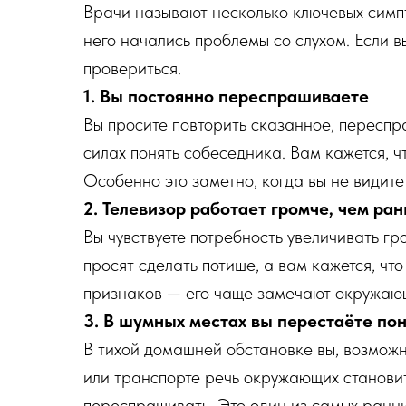
Врачи называют несколько ключевых симпт
него начались проблемы со слухом. Если в
провериться.
1. Вы постоянно переспрашиваете
Вы просите повторить сказанное, переспра
силах понять собеседника. Вам кажется, ч
Особенно это заметно, когда вы не видите
2. Телевизор работает громче, чем ра
Вы чувствуете потребность увеличивать г
просят сделать потише, а вам кажется, чт
признаков — его чаще замечают окружающ
3. В шумных местах вы перестаёте по
В тихой домашней обстановке вы, возможн
или транспорте речь окружающих становит
переспрашивать. Это один из самых ранних